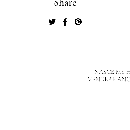
Share
NASCE MY H
VENDERE ANCH