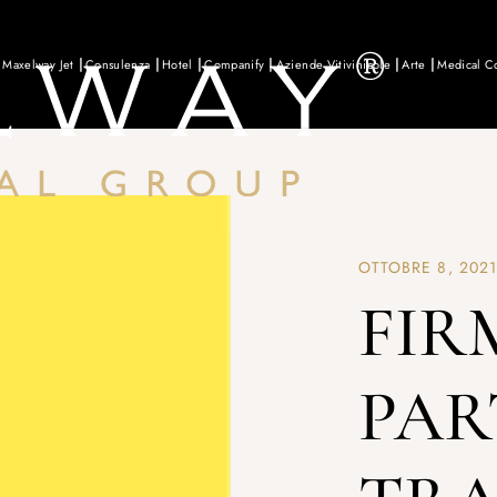
Maxelway Jet
Consulenza
Hotel
Companify
Aziende Vitivinicole
Arte
Medical C
OTTOBRE 8, 202
FIR
PAR