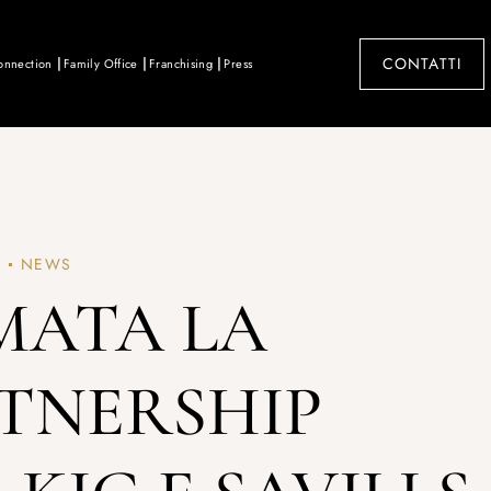
CONTATTI
onnection
Family Office
Franchising
Press
1
NEWS
MATA LA
TNERSHIP