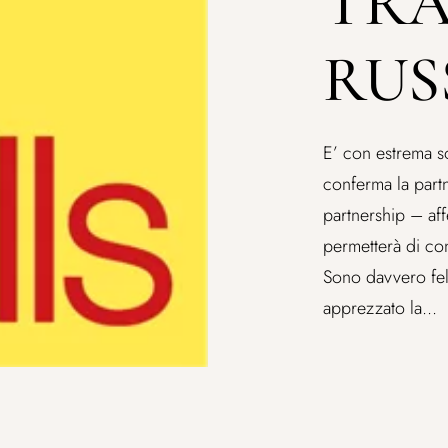
TRA
RUS
E’ con estrema s
conferma la partn
partnership – af
permetterà di con
Sono davvero feli
apprezzato la...