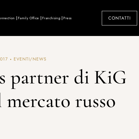
CONTATTI
onnection
Family Office
Franchising
Press
017
EVENTI/NEWS
s partner di KiG
l mercato russo