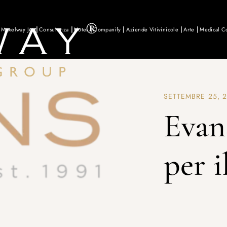
Maxelway Jet
Consulenza
Hotel
Companify
Aziende Vitivinicole
Arte
Medical C
SETTEMBRE 25, 2
Evan
per i